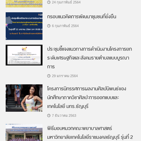
24 กุมภาพันธ์ 2564
กรอบแนวคิดการพัฒนาชุมชนที่ยั่งยืน
6 กุมภาพันธ์ 2564
ประชุมชี้แจงแนวทางการดำเนินงานโครงการยก
ระดับเศรษฐกิจและสังคมรายตำบลแบบบูรณา
การ
29 มกราคม 2564
โครงการนิทรรศการผลงานศิลปนิพนธ์ของ
นักศึกษาภาควิชาศิลปะการออกแบบและ
เทคโนโลยี มทร.ธัญบุรี
7 ธันวาคม 2563
พิธีมอบหมวกคณะพยาบาลศาสตร์
มหาวิทยาลัยเทคโนโลยีราชมงคลธัญบุรี รุ่นที่ 2